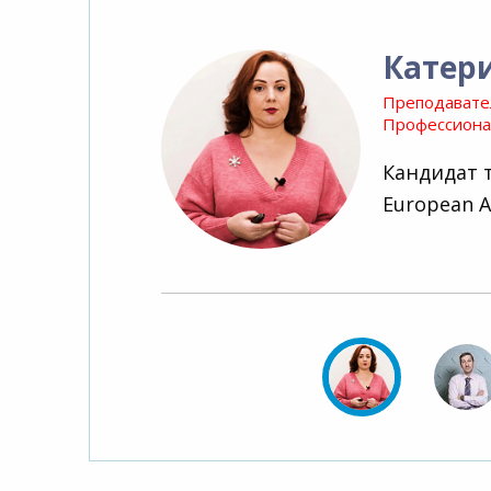
Катер
Преподавате
Профессионал
Кандидат 
European A