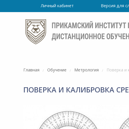
Личный кабинет
Версия для 
Главная
Обучение
Метрология
Поверка и 
ПОВЕРКА И КАЛИБРОВКА СР
Режим
работы
очно
Института
ПН-ПТ: