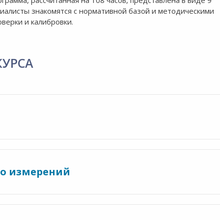
грамма, рассчитанная на 108 часов, представлена в виде 9
циалисты знакомятся с нормативной базой и методическими
верки и калибровки.
КУРСА
во измерений