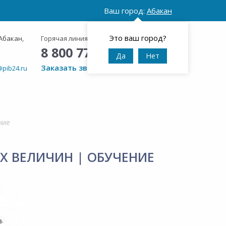
Ваш город:
Абакан
Это ваш город?
Абакан,
Горячая линия:
Круглосуточно
8 800 777 42 95
Да
Нет
Заказать звонок
@pib24.ru
ние
Х ВЕЛИЧИН | ОБУЧЕНИЕ