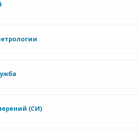
й
метрологии
лужба
мерений (СИ)