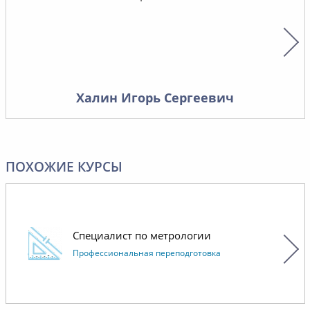
Желаем вам успехов!
професс
инженер
технико
позволи
обновле
организо
Халин Игорь Сергеевич
высоком
уровне.
Надеемс
сотрудн
ПОХОЖИЕ КУРСЫ
Специалист по метрологии
Профессиональная переподготовка