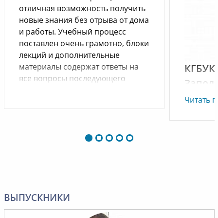
отличная возможность получить
новые знания без отрыва от дома
и работы. Учебный процесс
поставлен очень грамотно, блоки
лекций и дополнительные
материалы содержат ответы на
КГБУК
все вопросы последующего
Запол
тестирования. Желаю
им. Вл
Читать 
дальнейшего развития и
процветания.
Уважае
Владими
Выражае
проведе
сфере «
курс оче
ВЫПУСКНИКИ
изучении