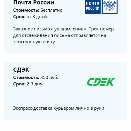
Почта России
ДПО «Прикамский институт
Стоимость:
Бесплатно
безопасности» в г. Абакан было
Срок:
от 3 дней
выполнено просто прекрасно.
Все было осуществлено
Заказное письмо с уведомлением. Трек-номер
качественно и своевременно.
для отслеживания письма отправляется на
Нисколько не сомневаемся в том,
электронную почту.
что сделали правильный выбор,
выбрав именно Ваш институт.
СДЭК
Хотим отметить компетентность,
грамотность, профессионализм и
Стоимость:
350 руб.
высокое качество оказываемых
Срок:
2-3 дня
услуг.
Высокий профессионализм,
Экспресс-доставка курьером лично в руки
доброжелательность,
грамотность, индивидуальный
подход — все это было нам