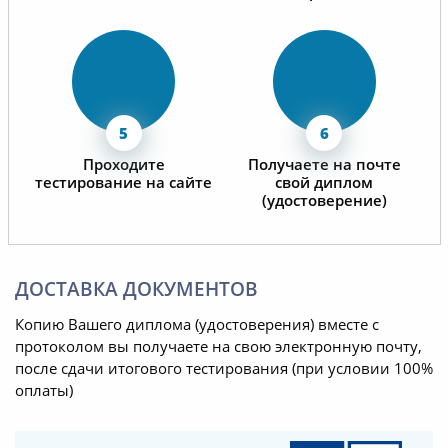
технологиям дистанционного
обучения в Вашем институте
наши работники приобрели
новые знания в области охраны
труда, пожарной безопасности,
оказания первой доврачебной
помощи пострадавшим, а также
Проходите
Получаете на почте
допуск работы на высоте.
тестирование на сайте
свой диплом
(удостоверение)
Инженерно-технические
работники нашей организации
успешно прошли весь курс
ДОСТАВКА ДОКУМЕНТОВ
обучения, успешно прошли
тестовые задания и получили
Копию Вашего диплома (удостоверения) вместе с
протоколом вы получаете на свою электронную почту,
соответствующие документы.
после сдачи итогового тестирования (при условии 100%
оплаты)
Обучение и повышение
квалификации инженерно-
технических работников АНО