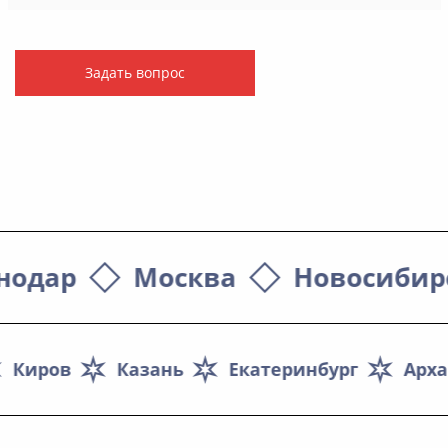
Задать вопрос
нодар
Москва
Новосибир
Киров
Казань
Екатеринбург
Арха