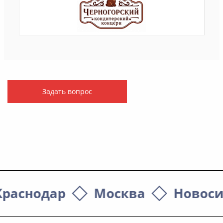
Задать вопрос
Краснодар
Москва
Новоси