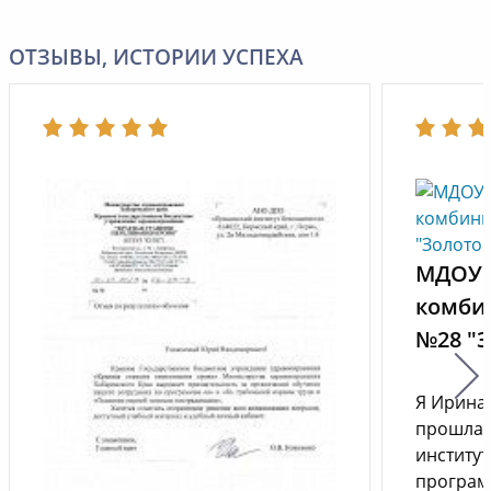
ОТЗЫВЫ, ИСТОРИИ УСПЕХА
МДОУ 
комби
№28 "
Я Ирина
прошла 
институт
програм