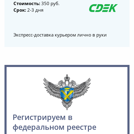
Стоимость:
350 руб.
Срок:
2-3 дня
Желаем вам и вашим
сотрудникам успехов в работе и
процветания!
Экспресс-доставка курьером лично в руки
В дальнейшем надеемся на наше
с Вами
плодотворнре;сотрудничество!
Регистрируем в
федеральном реестре