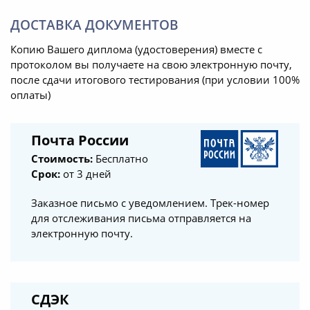
Все было осуществлено
качественно и своевременно.
ДОСТАВКА ДОКУМЕНТОВ
Нисколько не сомневаемся в том,
Копию Вашего диплома (удостоверения) вместе с
что сделали правильный выбор,
протоколом вы получаете на свою электронную почту,
выбрав именно Ваш институт.
после сдачи итогового тестирования (при условии 100%
оплаты)
Хотим отметить компетентность,
грамотность, профессионализм и
высокое качество оказываемых
Почта России
услуг.
Стоимость:
Бесплатно
Срок:
от 3 дней
Высокий профессионализм,
доброжелательность,
Заказное письмо с уведомлением. Трек-номер
грамотность, индивидуальный
для отслеживания письма отправляется на
электронную почту.
подход — все это было нам
оказано в полной мере.
Спасибо большое, с вами было
СДЭК
очень приятно работать.