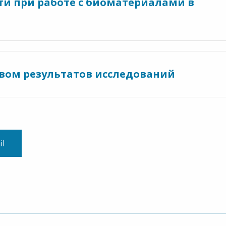
ти при работе с биоматериалами в
твом результатов исследований
il