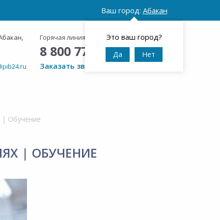
Ваш город:
Абакан
Это ваш город?
Абакан,
Горячая линия:
Круглосуточно
8 800 777 42 95
Да
Нет
Заказать звонок
@pib24.ru
 | Обучение
ЯХ | ОБУЧЕНИЕ