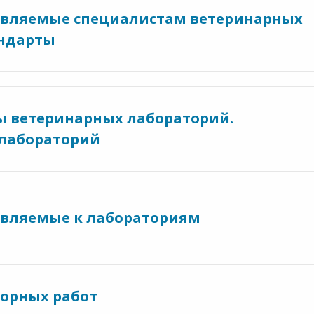
ъявляемые специалистам ветеринарных
андарты
ы ветеринарных лабораторий.
 лабораторий
являемые к лабораториям
торных работ