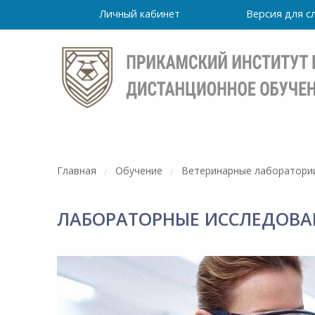
Личный кабинет
Версия для 
Главная
Обучение
Ветеринарные лаборатори
ЛАБОРАТОРНЫЕ ИССЛЕДОВАН
Режим
работы
очно
Института
ПН-ПТ: