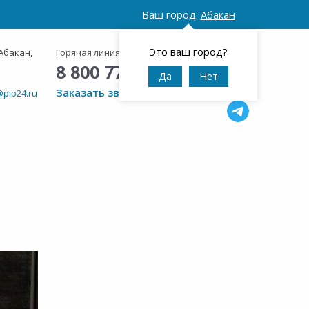
Ваш город:
Абакан
Это ваш город?
Абакан,
Горячая линия:
Круглосуточно
8 800 777 42 95
Да
Нет
Заказать звонок
@pib24.ru