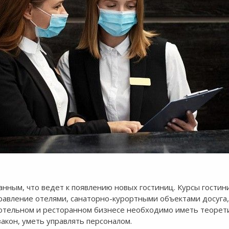
анным, что ведет к появлению новых гостиниц. Курсы гостин
равление отелями, санаторно-курортными объектами досуга,
 отельном и ресторанном бизнесе необходимо иметь теорет
акон, уметь управлять персоналом.