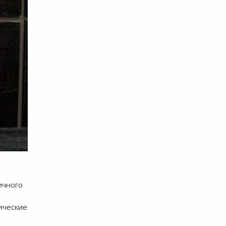
ичного
ические