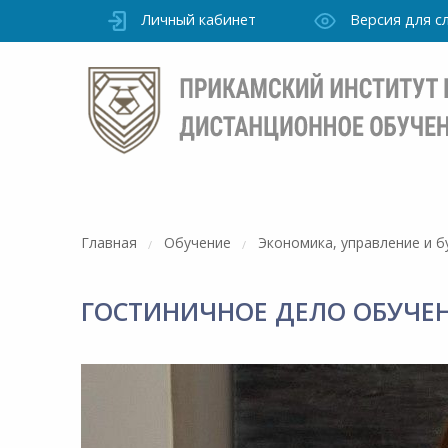
Личный кабинет
Версия для 
Главная
Обучение
Экономика, управление и б
ГОСТИНИЧНОЕ ДЕЛО ОБУЧЕНИ
Режим
работы
очно
Института
ПН-ПТ: